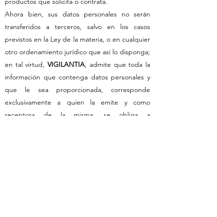
productos que solicita o contrata.
Ahora bien, sus datos personales no serán
transferidos a terceros, salvo en los casos
previstos en la Ley de la materia, o en cualquier
otro ordenamiento jurídico que así lo disponga;
en tal virtud,
VIGILAN
T
IA
, admite que toda la
información que contenga datos personales y
que le sea proporcionada, corresponde
exclusivamente a quien la emite y como
receptora de la misma, se obliga a
resguardarla, en el mismo grado de seguridad
y cuidado que tiene para su propia información
y cuyo fin no sea de divulgación.
Es importante hacer notar que conforme a la
Ley de la materia, en su carácter de titular de
sus datos personales tiene derecho, tanto a
limitar su uso o divulgación, como el acceso,
rectificación y su cancelación; así como, a