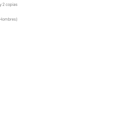
y 2 copias
a (Hombres)