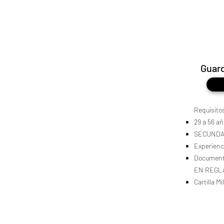
Guard
Requisito
29 a 56 a
SECUNDA
Experien
Documenta
EN REGL
Cartilla Mi