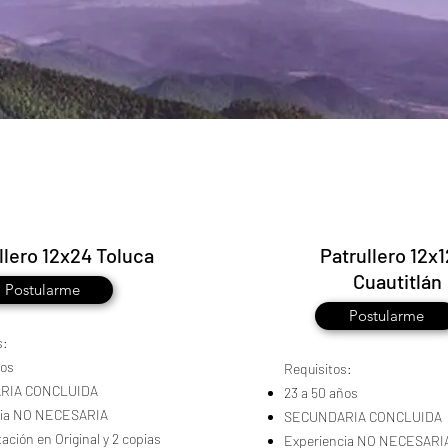
llero 12x24 Toluca
Patrullero 12x
Cuautitlán
Postularme
Postularme
s:
ños
Requisitos:
RIA CONCLUIDA
23 a 50 años
cia NO NECESARIA
SECUNDARIA CONCLUIDA
ción en Original y 2 copias
Experiencia NO NECESARI