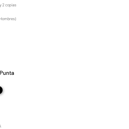
y 2 copias
a (Hombres)
 Punta
A