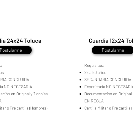
ia 24x24 Toluca
Guardia 12x24 To
Postularme
Postularme
s:
Requisitos:
ños
22 a 50 años
RIA CONCLUIDA
SECUNDARIA CONCLUIDA
cia NO NECESARIA
Experiencia NO NECESARI
ción en Original y 2 copias
Documentación en Original 
A
EN REGLA
litar o Pre cartilla (Hombres)
Cartilla Militar o Pre cartill