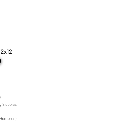
12x12
A
y 2 copias
a (Hombres)