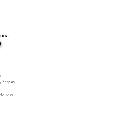
luca
A
y 2 copias
a (Hombres)