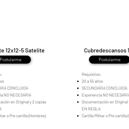
te 12x12-5 Satelite
Cubredescansos 
Postularme
Postularme
s:
Requisitos:
ños
20 a 55 años
RIA CONCLUIDA
SECUNDARIA CONCLUIDA
cia NO NECESARIA
Experiencia NO NECESARI
ción en Original y 2 copias
Documentación en Original 
A
EN REGLA
litar o Pre cartilla (Hombres)
Cartilla Militar o Pre cartill