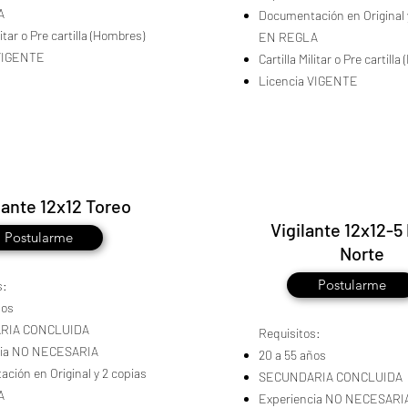
A
Documentación en Original 
litar o Pre cartilla (Hombres)
EN REGLA
 VIGENTE
Cartilla Militar o Pre cartill
Licencia VIGENTE
lante 12x12 Toreo
Vigilante 12x12-5
Postularme
Norte
Postularme
s:
ños
RIA CONCLUIDA
Requisitos:
cia NO NECESARIA
20 a 55 años
ción en Original y 2 copias
SECUNDARIA CONCLUIDA
A
Experiencia NO NECESARI