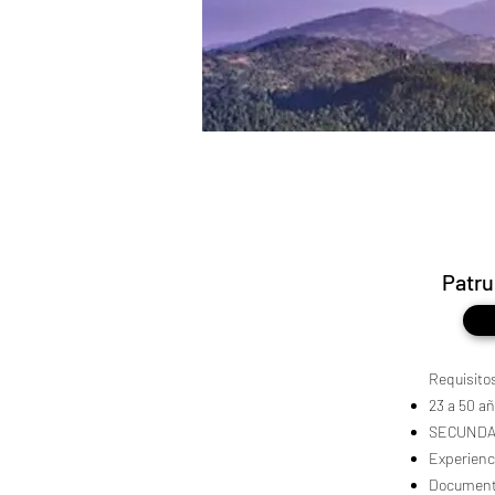
Patru
Requisito
23 a 50 a
SECUNDA
Experien
Documenta